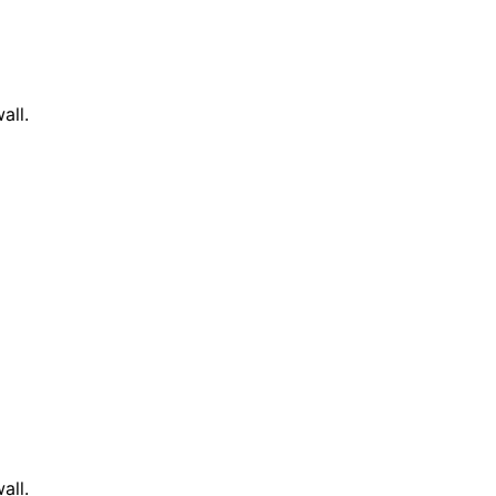
all.
all.