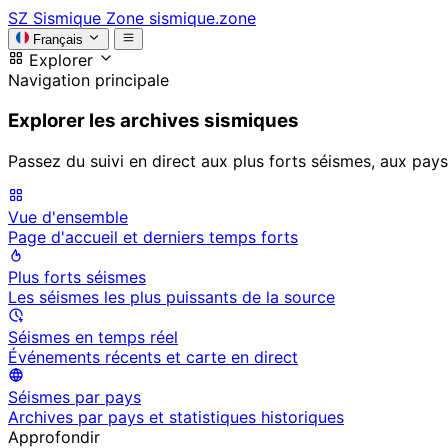
SZ
Sismique Zone
sismique.zone
Français
Explorer
Navigation principale
Explorer les archives sismiques
Passez du suivi en direct aux plus forts séismes, aux pays
Vue d'ensemble
Page d'accueil et derniers temps forts
Plus forts séismes
Les séismes les plus puissants de la source
Séismes en temps réel
Événements récents et carte en direct
Séismes par pays
Archives par pays et statistiques historiques
Approfondir