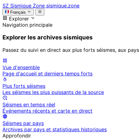
SZ
Sismique Zone
sismique.zone
Français
Explorer
Navigation principale
Explorer les archives sismiques
Passez du suivi en direct aux plus forts séismes, aux pays
Vue d'ensemble
Page d'accueil et derniers temps forts
Plus forts séismes
Les séismes les plus puissants de la source
Séismes en temps réel
Événements récents et carte en direct
Séismes par pays
Archives par pays et statistiques historiques
Approfondir