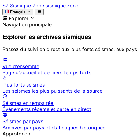
SZ
Sismique Zone
sismique.zone
Français
Explorer
Navigation principale
Explorer les archives sismiques
Passez du suivi en direct aux plus forts séismes, aux pays
Vue d'ensemble
Page d'accueil et derniers temps forts
Plus forts séismes
Les séismes les plus puissants de la source
Séismes en temps réel
Événements récents et carte en direct
Séismes par pays
Archives par pays et statistiques historiques
Approfondir