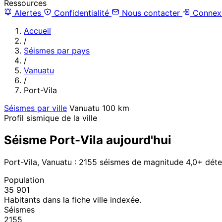
Ressources
Alertes
Confidentialité
Nous contacter
Connex
Accueil
/
Séismes par pays
/
Vanuatu
/
Port-Vila
Séismes par ville
Vanuatu
100 km
Profil sismique de la ville
Séisme Port-Vila aujourd'hui
Port-Vila, Vanuatu : 2155 séismes de magnitude 4,0+ dét
Population
35 901
Habitants dans la fiche ville indexée.
Séismes
2155