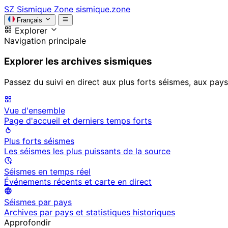
SZ
Sismique Zone
sismique.zone
Français
Explorer
Navigation principale
Explorer les archives sismiques
Passez du suivi en direct aux plus forts séismes, aux pays
Vue d'ensemble
Page d'accueil et derniers temps forts
Plus forts séismes
Les séismes les plus puissants de la source
Séismes en temps réel
Événements récents et carte en direct
Séismes par pays
Archives par pays et statistiques historiques
Approfondir