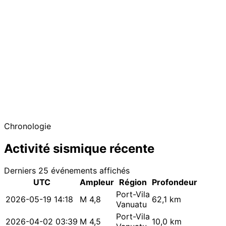
−
Chronologie
Activité sismique récente
Derniers 25 événements affichés
UTC
Ampleur
Région
Profondeur
Port-Vila
2026-05-19 14:18
M 4,8
62,1 km
Vanuatu
Port-Vila
2026-04-02 03:39
M 4,5
10,0 km