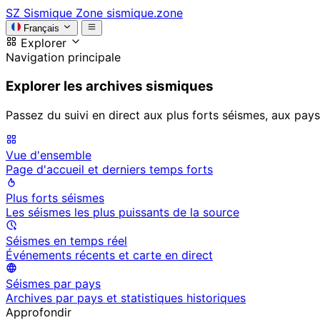
SZ
Sismique Zone
sismique.zone
Français
Explorer
Navigation principale
Explorer les archives sismiques
Passez du suivi en direct aux plus forts séismes, aux pays
Vue d'ensemble
Page d'accueil et derniers temps forts
Plus forts séismes
Les séismes les plus puissants de la source
Séismes en temps réel
Événements récents et carte en direct
Séismes par pays
Archives par pays et statistiques historiques
Approfondir