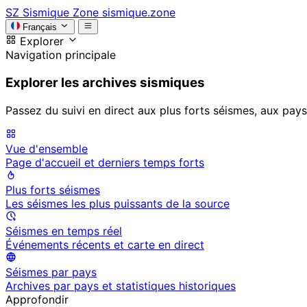
SZ
Sismique Zone
sismique.zone
Français
Explorer
Navigation principale
Explorer les archives sismiques
Passez du suivi en direct aux plus forts séismes, aux pays
Vue d'ensemble
Page d'accueil et derniers temps forts
Plus forts séismes
Les séismes les plus puissants de la source
Séismes en temps réel
Événements récents et carte en direct
Séismes par pays
Archives par pays et statistiques historiques
Approfondir