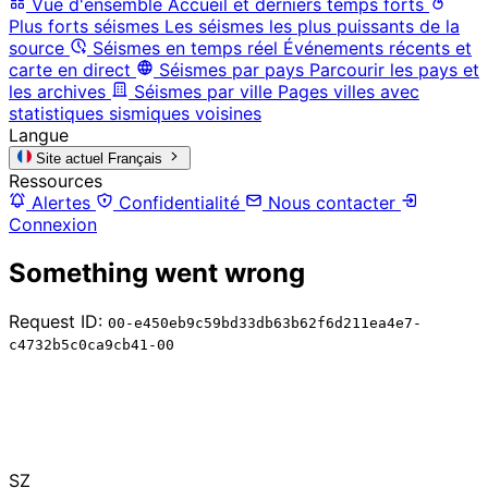
Vue d'ensemble
Accueil et derniers temps forts
Plus forts séismes
Les séismes les plus puissants de la
source
Séismes en temps réel
Événements récents et
carte en direct
Séismes par pays
Parcourir les pays et
les archives
Séismes par ville
Pages villes avec
statistiques sismiques voisines
Langue
Site actuel
Français
Ressources
Alertes
Confidentialité
Nous contacter
Connexion
Something went wrong
Request ID:
00-e450eb9c59bd33db63b62f6d211ea4e7-
c4732b5c0ca9cb41-00
SZ