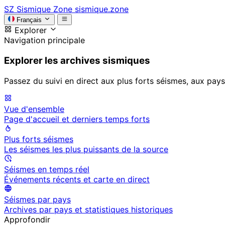
SZ
Sismique Zone
sismique.zone
Français
Explorer
Navigation principale
Explorer les archives sismiques
Passez du suivi en direct aux plus forts séismes, aux pays
Vue d'ensemble
Page d'accueil et derniers temps forts
Plus forts séismes
Les séismes les plus puissants de la source
Séismes en temps réel
Événements récents et carte en direct
Séismes par pays
Archives par pays et statistiques historiques
Approfondir