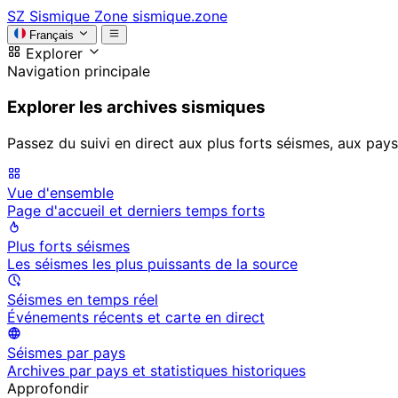
SZ
Sismique Zone
sismique.zone
Français
Explorer
Navigation principale
Explorer les archives sismiques
Passez du suivi en direct aux plus forts séismes, aux pays
Vue d'ensemble
Page d'accueil et derniers temps forts
Plus forts séismes
Les séismes les plus puissants de la source
Séismes en temps réel
Événements récents et carte en direct
Séismes par pays
Archives par pays et statistiques historiques
Approfondir