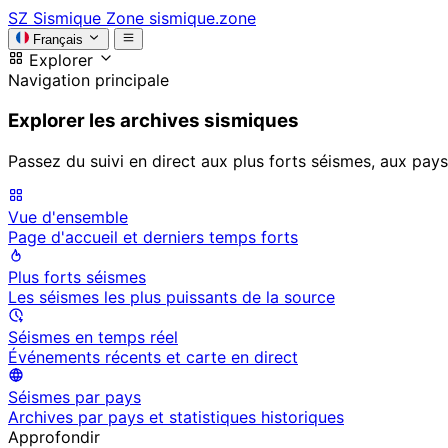
SZ
Sismique Zone
sismique.zone
Français
Explorer
Navigation principale
Explorer les archives sismiques
Passez du suivi en direct aux plus forts séismes, aux pays
Vue d'ensemble
Page d'accueil et derniers temps forts
Plus forts séismes
Les séismes les plus puissants de la source
Séismes en temps réel
Événements récents et carte en direct
Séismes par pays
Archives par pays et statistiques historiques
Approfondir