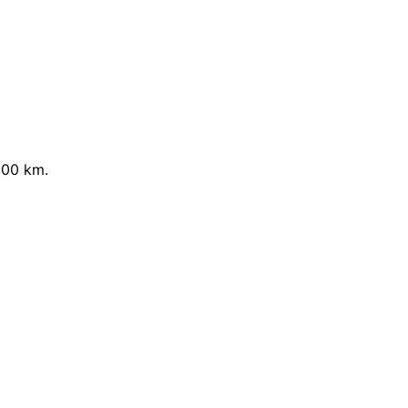
100 km.
Leaflet
|
© OpenStreetMap contributors