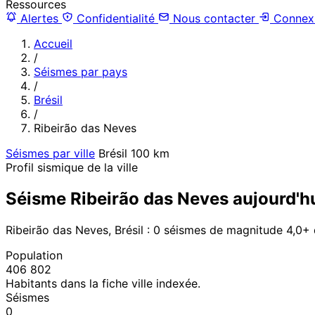
Ressources
Alertes
Confidentialité
Nous contacter
Connex
Accueil
/
Séismes par pays
/
Brésil
/
Ribeirão das Neves
Séismes par ville
Brésil
100 km
Profil sismique de la ville
Séisme Ribeirão das Neves aujourd'h
Ribeirão das Neves, Brésil : 0 séismes de magnitude 4,0+
Population
406 802
Habitants dans la fiche ville indexée.
Séismes
0