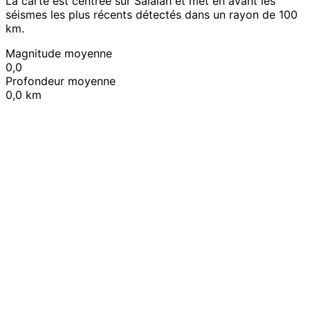
La carte est centrée sur Salalah et met en avant les
séismes les plus récents détectés dans un rayon de 100
km.
Magnitude moyenne
0,0
Profondeur moyenne
0,0 km
Leaflet
|
© OpenStreetMap contributors
+
−