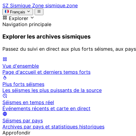
SZ
Sismique Zone
sismique.zone
Français
Explorer
Navigation principale
Explorer les archives sismiques
Passez du suivi en direct aux plus forts séismes, aux pays
Vue d'ensemble
Page d'accueil et derniers temps forts
Plus forts séismes
Les séismes les plus puissants de la source
Séismes en temps réel
Événements récents et carte en direct
Séismes par pays
Archives par pays et statistiques historiques
Approfondir