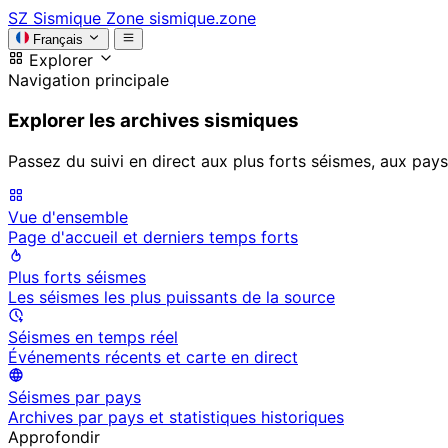
SZ
Sismique Zone
sismique.zone
Français
Explorer
Navigation principale
Explorer les archives sismiques
Passez du suivi en direct aux plus forts séismes, aux pays
Vue d'ensemble
Page d'accueil et derniers temps forts
Plus forts séismes
Les séismes les plus puissants de la source
Séismes en temps réel
Événements récents et carte en direct
Séismes par pays
Archives par pays et statistiques historiques
Approfondir