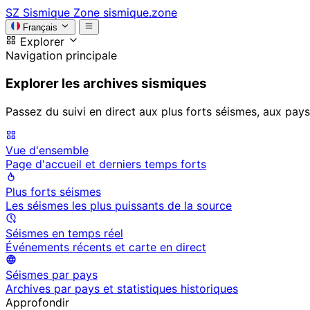
SZ
Sismique Zone
sismique.zone
Français
Explorer
Navigation principale
Explorer les archives sismiques
Passez du suivi en direct aux plus forts séismes, aux pays
Vue d'ensemble
Page d'accueil et derniers temps forts
Plus forts séismes
Les séismes les plus puissants de la source
Séismes en temps réel
Événements récents et carte en direct
Séismes par pays
Archives par pays et statistiques historiques
Approfondir