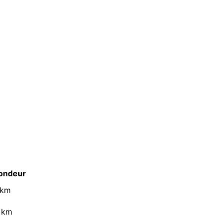
ondeur
 km
 km