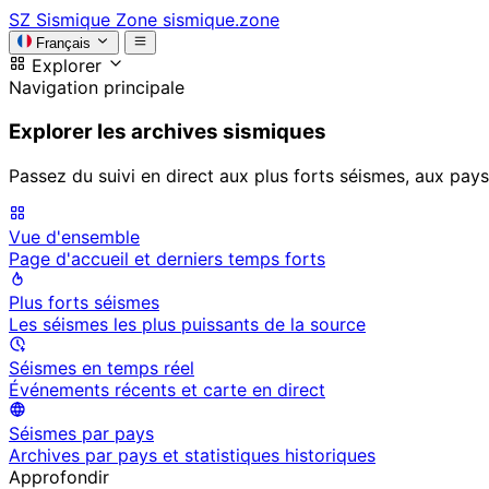
SZ
Sismique Zone
sismique.zone
Français
Explorer
Navigation principale
Explorer les archives sismiques
Passez du suivi en direct aux plus forts séismes, aux pays
Vue d'ensemble
Page d'accueil et derniers temps forts
Plus forts séismes
Les séismes les plus puissants de la source
Séismes en temps réel
Événements récents et carte en direct
Séismes par pays
Archives par pays et statistiques historiques
Approfondir