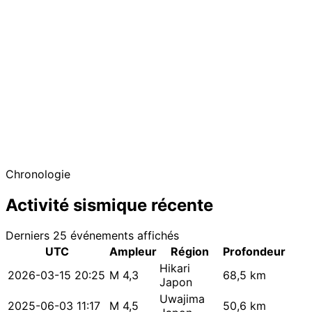
−
Chronologie
Activité sismique récente
Derniers 25 événements affichés
UTC
Ampleur
Région
Profondeur
Hikari
2026-03-15 20:25
M 4,3
68,5 km
Japon
Uwajima
2025-06-03 11:17
M 4,5
50,6 km