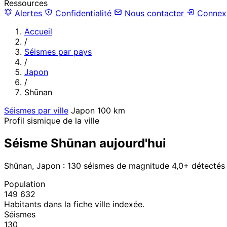
Ressources
Alertes
Confidentialité
Nous contacter
Connex
Accueil
/
Séismes par pays
/
Japon
/
Shūnan
Séismes par ville
Japon
100 km
Profil sismique de la ville
Séisme Shūnan aujourd'hui
Shūnan, Japon : 130 séismes de magnitude 4,0+ détectés
Population
149 632
Habitants dans la fiche ville indexée.
Séismes
130