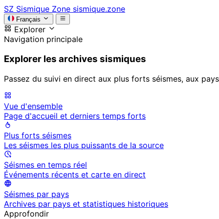
SZ
Sismique Zone
sismique.zone
Français
Explorer
Navigation principale
Explorer les archives sismiques
Passez du suivi en direct aux plus forts séismes, aux pays
Vue d'ensemble
Page d'accueil et derniers temps forts
Plus forts séismes
Les séismes les plus puissants de la source
Séismes en temps réel
Événements récents et carte en direct
Séismes par pays
Archives par pays et statistiques historiques
Approfondir