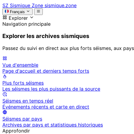
SZ
Sismique Zone
sismique.zone
Français
Explorer
Navigation principale
Explorer les archives sismiques
Passez du suivi en direct aux plus forts séismes, aux pays
Vue d'ensemble
Page d'accueil et derniers temps forts
Plus forts séismes
Les séismes les plus puissants de la source
Séismes en temps réel
Événements récents et carte en direct
Séismes par pays
Archives par pays et statistiques historiques
Approfondir