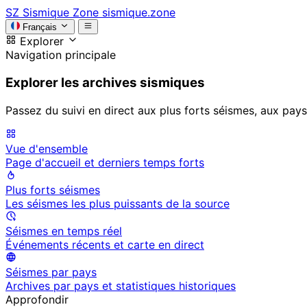
SZ
Sismique Zone
sismique.zone
Français
Explorer
Navigation principale
Explorer les archives sismiques
Passez du suivi en direct aux plus forts séismes, aux pays
Vue d'ensemble
Page d'accueil et derniers temps forts
Plus forts séismes
Les séismes les plus puissants de la source
Séismes en temps réel
Événements récents et carte en direct
Séismes par pays
Archives par pays et statistiques historiques
Approfondir