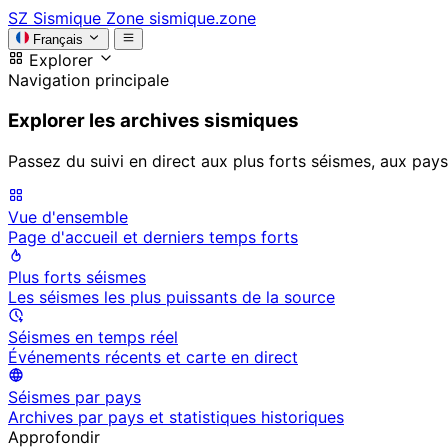
SZ
Sismique Zone
sismique.zone
Français
Explorer
Navigation principale
Explorer les archives sismiques
Passez du suivi en direct aux plus forts séismes, aux pays
Vue d'ensemble
Page d'accueil et derniers temps forts
Plus forts séismes
Les séismes les plus puissants de la source
Séismes en temps réel
Événements récents et carte en direct
Séismes par pays
Archives par pays et statistiques historiques
Approfondir