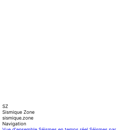
SZ
Sismique Zone
sismique.zone
Navigation
Vue d'ensemble
Séismes en temps réel
Séismes par