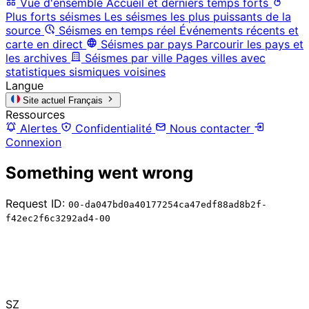
Vue d'ensemble
Accueil et derniers temps forts
Plus forts séismes
Les séismes les plus puissants de la
source
Séismes en temps réel
Événements récents et
carte en direct
Séismes par pays
Parcourir les pays et
les archives
Séismes par ville
Pages villes avec
statistiques sismiques voisines
Langue
Site actuel
Français
Ressources
Alertes
Confidentialité
Nous contacter
Connexion
Something went wrong
Request ID:
00-da047bd0a40177254ca47edf88ad8b2f-
f42ec2f6c3292ad4-00
SZ