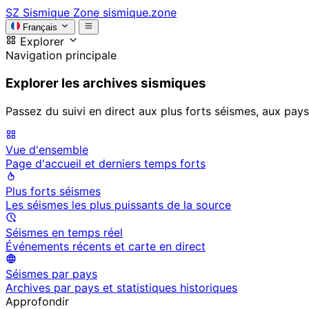
SZ
Sismique Zone
sismique.zone
Français
Explorer
Navigation principale
Explorer les archives sismiques
Passez du suivi en direct aux plus forts séismes, aux pays
Vue d'ensemble
Page d'accueil et derniers temps forts
Plus forts séismes
Les séismes les plus puissants de la source
Séismes en temps réel
Événements récents et carte en direct
Séismes par pays
Archives par pays et statistiques historiques
Approfondir