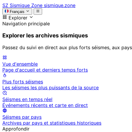
SZ
Sismique Zone
sismique.zone
Français
Explorer
Navigation principale
Explorer les archives sismiques
Passez du suivi en direct aux plus forts séismes, aux pays
Vue d'ensemble
Page d'accueil et derniers temps forts
Plus forts séismes
Les séismes les plus puissants de la source
Séismes en temps réel
Événements récents et carte en direct
Séismes par pays
Archives par pays et statistiques historiques
Approfondir