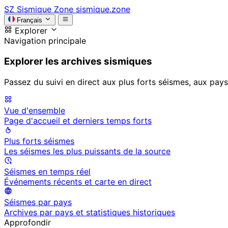
SZ
Sismique Zone
sismique.zone
Français
Explorer
Navigation principale
Explorer les archives sismiques
Passez du suivi en direct aux plus forts séismes, aux pays
Vue d'ensemble
Page d'accueil et derniers temps forts
Plus forts séismes
Les séismes les plus puissants de la source
Séismes en temps réel
Événements récents et carte en direct
Séismes par pays
Archives par pays et statistiques historiques
Approfondir