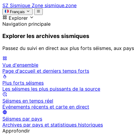
SZ
Sismique Zone
sismique.zone
Français
Explorer
Navigation principale
Explorer les archives sismiques
Passez du suivi en direct aux plus forts séismes, aux pays
Vue d'ensemble
Page d'accueil et derniers temps forts
Plus forts séismes
Les séismes les plus puissants de la source
Séismes en temps réel
Événements récents et carte en direct
Séismes par pays
Archives par pays et statistiques historiques
Approfondir