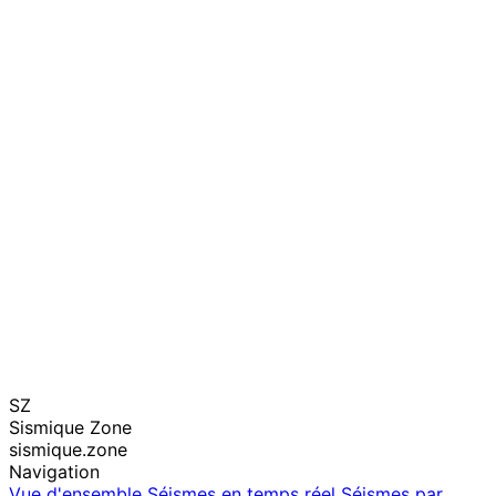
SZ
Sismique Zone
sismique.zone
Navigation
Vue d'ensemble
Séismes en temps réel
Séismes par