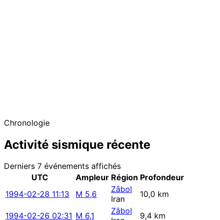
−
Chronologie
Activité sismique récente
Derniers 7 événements affichés
UTC
Ampleur
Région
Profondeur
Zābol
1994-02-28 11:13
M 5,6
10,0 km
Iran
Zābol
1994-02-26 02:31
M 6,1
9,4 km