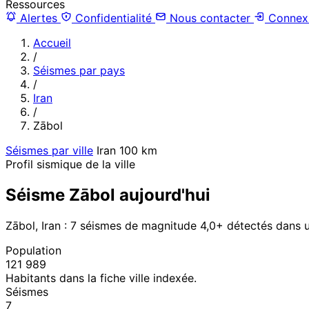
Ressources
Alertes
Confidentialité
Nous contacter
Connex
Accueil
/
Séismes par pays
/
Iran
/
Zābol
Séismes par ville
Iran
100 km
Profil sismique de la ville
Séisme Zābol aujourd'hui
Zābol, Iran : 7 séismes de magnitude 4,0+ détectés dans 
Population
121 989
Habitants dans la fiche ville indexée.
Séismes
7