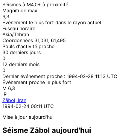
Séismes à M4,0+ à proximité.
Magnitude max
6,3
Événement le plus fort dans le rayon actuel.
Fuseau horaire
Asia/Tehran
Coordonnées 31,031, 61,495
Pouls d'activité proche
30 derniers jours
0
12 derniers mois
0
Dernier événement proche :
1994-02-28 11:13 UTC
Événement proche le plus fort
M 6,3
IR
Zābol, Iran
1994-02-24 00:11 UTC
Mise à jour aujourd'hui
Séisme Zābol aujourd'hui