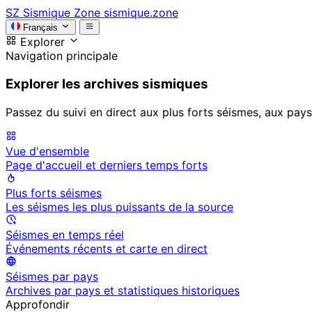
SZ
Sismique Zone
sismique.zone
Français
Explorer
Navigation principale
Explorer les archives sismiques
Passez du suivi en direct aux plus forts séismes, aux pays
Vue d'ensemble
Page d'accueil et derniers temps forts
Plus forts séismes
Les séismes les plus puissants de la source
Séismes en temps réel
Événements récents et carte en direct
Séismes par pays
Archives par pays et statistiques historiques
Approfondir