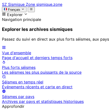
SZ
Sismique Zone
sismique.zone
Français
Explorer
Navigation principale
Explorer les archives sismiques
Passez du suivi en direct aux plus forts séismes, aux pays
Vue d'ensemble
Page d'accueil et derniers temps forts
Plus forts séismes
Les séismes les plus puissants de la source
Séismes en temps réel
Événements récents et carte en direct
Séismes par pays
Archives par pays et statistiques historiques
Approfondir