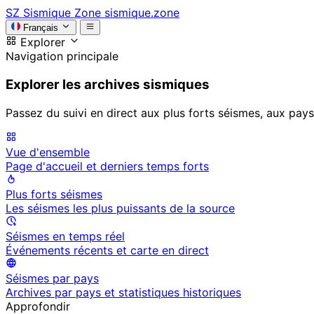
SZ
Sismique Zone
sismique.zone
Français
Explorer
Navigation principale
Explorer les archives sismiques
Passez du suivi en direct aux plus forts séismes, aux pays
Vue d'ensemble
Page d'accueil et derniers temps forts
Plus forts séismes
Les séismes les plus puissants de la source
Séismes en temps réel
Événements récents et carte en direct
Séismes par pays
Archives par pays et statistiques historiques
Approfondir