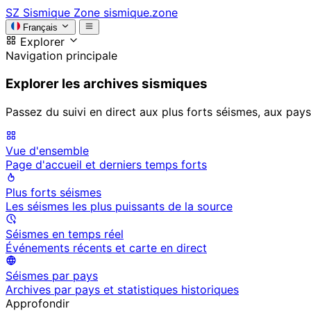
SZ
Sismique Zone
sismique.zone
Français
Explorer
Navigation principale
Explorer les archives sismiques
Passez du suivi en direct aux plus forts séismes, aux pays
Vue d'ensemble
Page d'accueil et derniers temps forts
Plus forts séismes
Les séismes les plus puissants de la source
Séismes en temps réel
Événements récents et carte en direct
Séismes par pays
Archives par pays et statistiques historiques
Approfondir