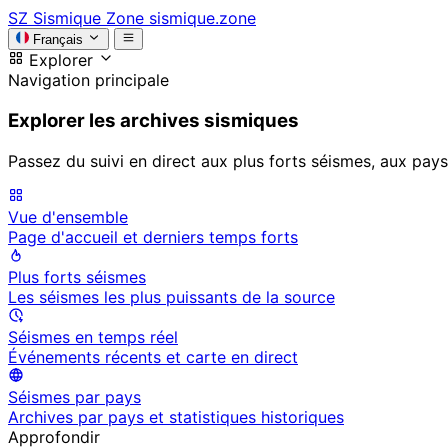
SZ
Sismique Zone
sismique.zone
Français
Explorer
Navigation principale
Explorer les archives sismiques
Passez du suivi en direct aux plus forts séismes, aux pays
Vue d'ensemble
Page d'accueil et derniers temps forts
Plus forts séismes
Les séismes les plus puissants de la source
Séismes en temps réel
Événements récents et carte en direct
Séismes par pays
Archives par pays et statistiques historiques
Approfondir