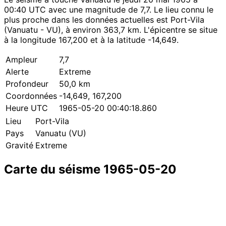
00:40 UTC avec une magnitude de 7,7. Le lieu connu le
plus proche dans les données actuelles est Port-Vila
(Vanuatu - VU), à environ 363,7 km. L'épicentre se situe
à la longitude 167,200 et à la latitude -14,649.
Ampleur
7,7
Alerte
Extreme
Profondeur
50,0 km
Coordonnées
-14,649, 167,200
Heure UTC
1965-05-20 00:40:18.860
Lieu
Port-Vila
Pays
Vanuatu (VU)
Gravité
Extreme
Carte du séisme 1965-05-20
Leaflet
|
© OpenStreetMap contributors
×
+
Séisme près de Port-Vila
−