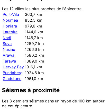
Les 12 villes les plus proches de l'épicentre.
Port-Vila
363,7 km
Nouméa
852,5 km
Honiara
979,6 km
Lautoka
1144,6 km
Nadi
1146,7 km
Suva
1259,7 km
Nasinu
1266,6 km
Arawa
1580,2 km
Tarawa
1889,0 km
Hervey Bay
1916,1 km
Bundaberg
1924,6 km
Gladstone
1961,0 km
Séismes à proximité
Les 8 derniers séismes dans un rayon de 100 km autour
de cet épicentre.