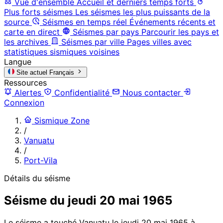
Vue d'ensemble
Accueil et derniers temps forts
Plus forts séismes
Les séismes les plus puissants de la
source
Séismes en temps réel
Événements récents et
carte en direct
Séismes par pays
Parcourir les pays et
les archives
Séismes par ville
Pages villes avec
statistiques sismiques voisines
Langue
Site actuel
Français
Ressources
Alertes
Confidentialité
Nous contacter
Connexion
Sismique Zone
/
Vanuatu
/
Port-Vila
Détails du séisme
Séisme du jeudi 20 mai 1965
Le séisme a touché Vanuatu le jeudi 20 mai 1965 à