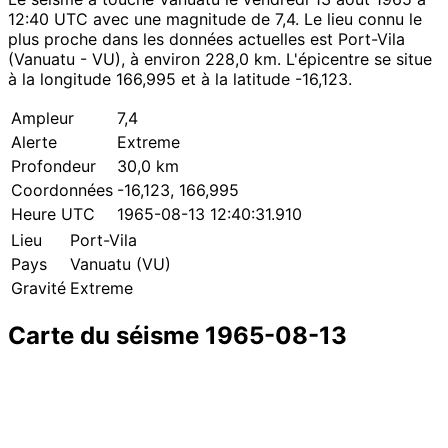
12:40 UTC avec une magnitude de 7,4. Le lieu connu le
plus proche dans les données actuelles est Port-Vila
(Vanuatu - VU), à environ 228,0 km. L'épicentre se situe
à la longitude 166,995 et à la latitude -16,123.
Ampleur
7,4
Alerte
Extreme
Profondeur
30,0 km
Coordonnées
-16,123, 166,995
Heure UTC
1965-08-13 12:40:31.910
Lieu
Port-Vila
Pays
Vanuatu (VU)
Gravité
Extreme
Carte du séisme 1965-08-13
Leaflet
|
© OpenStreetMap contributors
×
+
Séisme près de Port-Vila
−