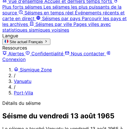
Vue d'ensemble
Accueil et derniers temps forts
Plus forts séismes
Les séismes les plus puissants de la
source
Séismes en temps réel
Événements récents et
carte en direct
Séismes par pays
Parcourir les pays et
les archives
Séismes par ville
Pages villes avec
statistiques sismiques voisines
Langue
Site actuel
Français
Ressources
Alertes
Confidentialité
Nous contacter
Connexion
Sismique Zone
/
Vanuatu
/
Port-Vila
Détails du séisme
Séisme du vendredi 13 août 1965
Le séisme a touché Vanuatu le vendredi 13 août 1965 à