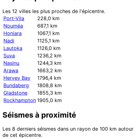
Les 12 villes les plus proches de l'épicentre.
Port-Vila
228,0 km
Nouméa
687,1 km
Honiara
1067,1 km
Nadi
1125,1 km
Lautoka
1126,0 km
Suva
1236,2 km
Nasinu
1244,3 km
Arawa
1663,2 km
Hervey Bay
1796,4 km
Bundaberg
1808,8 km
Gladstone
1855,3 km
Rockhampton
1905,0 km
Séismes à proximité
Les 8 derniers séismes dans un rayon de 100 km autour
de cet épicentre.