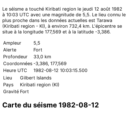
Le séisme a touché Kiribati region le jeudi 12 août 1982
à 10:03 UTC avec une magnitude de 5,5. Le lieu connu le
plus proche dans les données actuelles est Tarawa
(Kiribati region - KI), à environ 732,4 km. L'épicentre se
situe à la longitude 177,569 et à la latitude -3,386.
Ampleur
5,5
Alerte
Fort
Profondeur
33,0 km
Coordonnées
-3,386, 177,569
Heure UTC
1982-08-12 10:03:15.500
Lieu
Gilbert Islands
Pays
Kiribati region (KI)
Gravité
Fort
Carte du séisme 1982-08-12
Leaflet
|
© OpenStreetMap contributors
×
+
Séisme près de Gilbert Islands