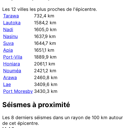
Les 12 villes les plus proches de l'épicentre.
Tarawa
732,4 km
Lautoka
1584,2 km
Nadi
1605,0 km
Nasinu
1637,9 km
Suva
1644,7 km
Apia
1651,1 km
Port-Vila
1889,9 km
Honiara
2061,1 km
Nouméa
2421,2 km
Arawa
2460,8 km
Lae
3409,6 km
Port Moresby
3430,3 km
Séismes à proximité
Les 8 derniers séismes dans un rayon de 100 km autour
de cet épicentre.