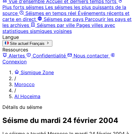
Vue d'ensemble
Accueil et derniers temps forts
Plus forts séismes
Les séismes les plus puissants de la
source
Séismes en temps réel
Événements récents et
carte en direct
Séismes par pays
Parcourir les pays et
les archives
Séismes par ville
Pages villes avec
statistiques sismiques voisines
Langue
Site actuel
Français
Ressources
Alertes
Confidentialité
Nous contacter
Connexion
Sismique Zone
/
Morocco
/
Al Hoceima
Détails du séisme
Séisme du mardi 24 février 2004
Le séisme a touché Morocco le mardi 24 février 2004 à