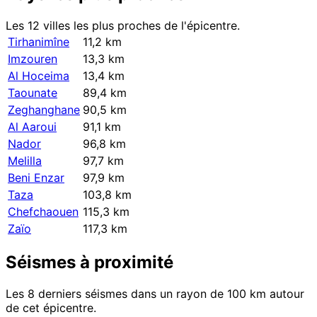
Les 12 villes les plus proches de l'épicentre.
Tirhanimîne
11,2 km
Imzouren
13,3 km
Al Hoceima
13,4 km
Taounate
89,4 km
Zeghanghane
90,5 km
Al Aaroui
91,1 km
Nador
96,8 km
Melilla
97,7 km
Beni Enzar
97,9 km
Taza
103,8 km
Chefchaouen
115,3 km
Zaïo
117,3 km
Séismes à proximité
Les 8 derniers séismes dans un rayon de 100 km autour
de cet épicentre.