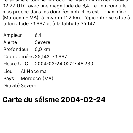
02:27 UTC avec une magnitude de 6,4. Le lieu connu le
plus proche dans les données actuelles est Tirhanimîne
(Morocco - MA), à environ 11,2 km. L'épicentre se situe à
la longitude -3,997 et à la latitude 35,142.
Ampleur
6,4
Alerte
Severe
Profondeur
0,0 km
Coordonnées
35,142, -3,997
Heure UTC
2004-02-24 02:27:46.230
Lieu
Al Hoceima
Pays
Morocco (MA)
Gravité
Severe
Carte du séisme 2004-02-24
Leaflet
|
© OpenStreetMap contributors
×
+
Séisme près de Al Hoceima
−