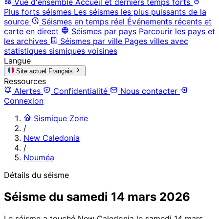
Vue d'ensemble
Accueil et derniers temps forts
Plus forts séismes
Les séismes les plus puissants de la
source
Séismes en temps réel
Événements récents et
carte en direct
Séismes par pays
Parcourir les pays et
les archives
Séismes par ville
Pages villes avec
statistiques sismiques voisines
Langue
Site actuel
Français
Ressources
Alertes
Confidentialité
Nous contacter
Connexion
Sismique Zone
/
New Caledonia
/
Nouméa
Détails du séisme
Séisme du samedi 14 mars 2026
Le séisme a touché New Caledonia le samedi 14 mars