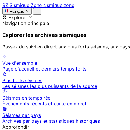
SZ
Sismique Zone
sismique.zone
Français
Explorer
Navigation principale
Explorer les archives sismiques
Passez du suivi en direct aux plus forts séismes, aux pays
Vue d'ensemble
Page d'accueil et derniers temps forts
Plus forts séismes
Les séismes les plus puissants de la source
Séismes en temps réel
Événements récents et carte en direct
Séismes par pays
Archives par pays et statistiques historiques
Approfondir