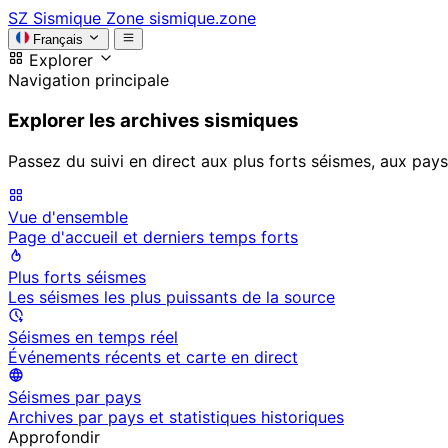
SZ
Sismique Zone
sismique.zone
Français
Explorer
Navigation principale
Explorer les archives sismiques
Passez du suivi en direct aux plus forts séismes, aux pays
Vue d'ensemble
Page d'accueil et derniers temps forts
Plus forts séismes
Les séismes les plus puissants de la source
Séismes en temps réel
Événements récents et carte en direct
Séismes par pays
Archives par pays et statistiques historiques
Approfondir