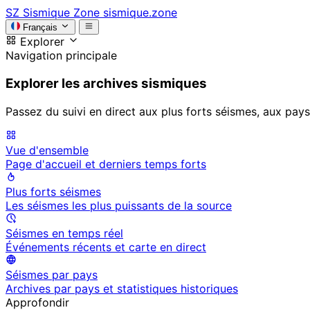
SZ
Sismique Zone
sismique.zone
Français
Explorer
Navigation principale
Explorer les archives sismiques
Passez du suivi en direct aux plus forts séismes, aux pays
Vue d'ensemble
Page d'accueil et derniers temps forts
Plus forts séismes
Les séismes les plus puissants de la source
Séismes en temps réel
Événements récents et carte en direct
Séismes par pays
Archives par pays et statistiques historiques
Approfondir