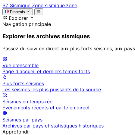
SZ
Sismique Zone
sismique.zone
Français
Explorer
Navigation principale
Explorer les archives sismiques
Passez du suivi en direct aux plus forts séismes, aux pays
Vue d'ensemble
Page d'accueil et derniers temps forts
Plus forts séismes
Les séismes les plus puissants de la source
Séismes en temps réel
Événements récents et carte en direct
Séismes par pays
Archives par pays et statistiques historiques
Approfondir