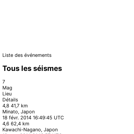
Liste des événements
Tous les séismes
7
Mag
Lieu
Détails
4,8
41,7 km
Minato, Japon
18 févr. 2014 16:49:45 UTC
4,6
62,4 km
Kawachi-Nagano, Japon