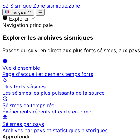
SZ
Sismique Zone
sismique.zone
Français
Explorer
Navigation principale
Explorer les archives sismiques
Passez du suivi en direct aux plus forts séismes, aux pays
Vue d'ensemble
Page d'accueil et derniers temps forts
Plus forts séismes
Les séismes les plus puissants de la source
Séismes en temps réel
Événements récents et carte en direct
Séismes par pays
Archives par pays et statistiques historiques
Approfondir