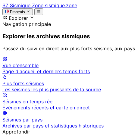
SZ
Sismique Zone
sismique.zone
Français
Explorer
Navigation principale
Explorer les archives sismiques
Passez du suivi en direct aux plus forts séismes, aux pays
Vue d'ensemble
Page d'accueil et derniers temps forts
Plus forts séismes
Les séismes les plus puissants de la source
Séismes en temps réel
Événements récents et carte en direct
Séismes par pays
Archives par pays et statistiques historiques
Approfondir