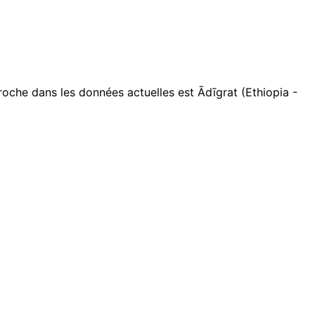
oche dans les données actuelles est Ādīgrat (Ethiopia -
Leaflet
|
© OpenStreetMap contributors