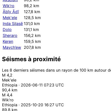
Wik’ro
98,2 km
Ābīy Ādī
127,8 km
Mek'ele
128,5 km
Inda Silasē
131,0 km
Dolo
131,1 km
Sheraro
156,2 km
Keren
159,5 km
Maych’ew
207,8 km
Séismes à proximité
Les 8 derniers séismes dans un rayon de 100 km autour de
M 4,2
Mek'ele
Ethiopia · 2026-06-11 07:23 UTC
90,4 km
M 4,4
Wik’ro
Ethiopia · 2025-10-20 16:27 UTC
89,8 km