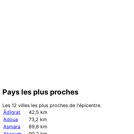
+
−
Pays les plus proches
Les 12 villes les plus proches de l'épicentre.
Ādīgrat
42,5 km
Adoua
73,2 km
Asmara
89,8 km
Aksoum
90,2 km