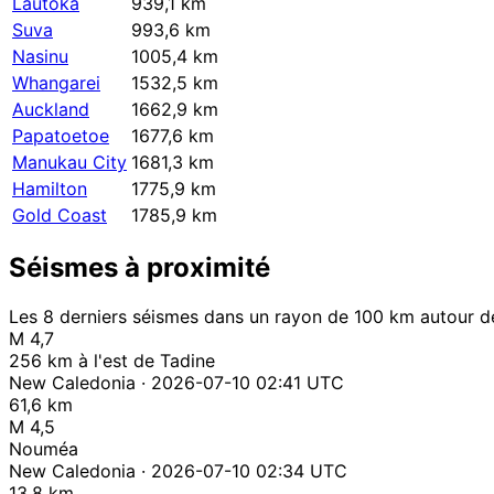
Lautoka
939,1 km
Suva
993,6 km
Nasinu
1005,4 km
Whangarei
1532,5 km
Auckland
1662,9 km
Papatoetoe
1677,6 km
Manukau City
1681,3 km
Hamilton
1775,9 km
Gold Coast
1785,9 km
Séismes à proximité
Les 8 derniers séismes dans un rayon de 100 km autour de
M 4,7
256 km à l'est de Tadine
New Caledonia · 2026-07-10 02:41 UTC
61,6 km
M 4,5
Nouméa
New Caledonia · 2026-07-10 02:34 UTC
13,8 km