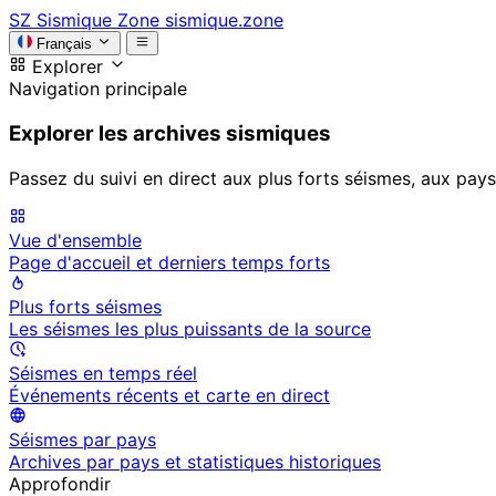
SZ
Sismique Zone
sismique.zone
Français
Explorer
Navigation principale
Explorer les archives sismiques
Passez du suivi en direct aux plus forts séismes, aux pays
Vue d'ensemble
Page d'accueil et derniers temps forts
Plus forts séismes
Les séismes les plus puissants de la source
Séismes en temps réel
Événements récents et carte en direct
Séismes par pays
Archives par pays et statistiques historiques
Approfondir